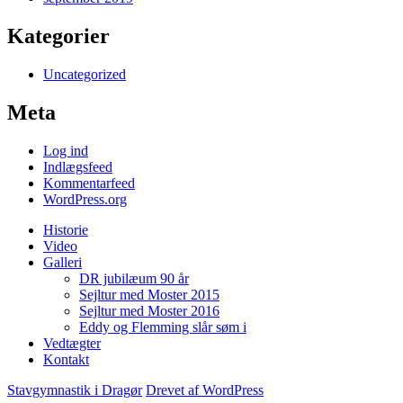
Kategorier
Uncategorized
Meta
Log ind
Indlægsfeed
Kommentarfeed
WordPress.org
Historie
Video
Galleri
DR jubilæum 90 år
Sejltur med Moster 2015
Sejltur med Moster 2016
Eddy og Flemming slår søm i
Vedtægter
Kontakt
Stavgymnastik i Dragør
Drevet af WordPress