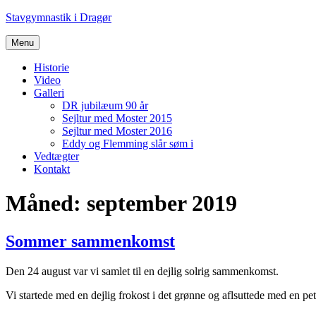
Videre
Stavgymnastik i Dragør
til
indhold
Menu
Historie
Video
Galleri
DR jubilæum 90 år
Sejltur med Moster 2015
Sejltur med Moster 2016
Eddy og Flemming slår søm i
Vedtægter
Kontakt
Måned:
september 2019
Sommer sammenkomst
Den 24 august var vi samlet til en dejlig solrig sammenkomst.
Vi startede med en dejlig frokost i det grønne og aflsuttede med en pe