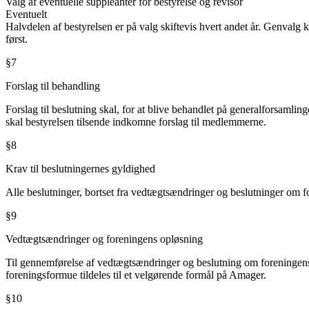
Valg af eventuelle suppleanter for bestyrelse og revisor
Eventuelt
Halvdelen af bestyrelsen er på valg skiftevis hvert andet år. Genvalg ka
først.
§7
Forslag til behandling
Forslag til beslutning skal, for at blive behandlet på generalforsamlin
skal bestyrelsen tilsende indkomne forslag til medlemmerne.
§8
Krav til beslutningernes gyldighed
Alle beslutninger, bortset fra vedtægtsændringer og beslutninger om 
§9
Vedtægtsændringer og foreningens opløsning
Til gennemførelse af vedtægtsændringer og beslutning om foreningens 
foreningsformue tildeles til et velgørende formål på Amager.
§10