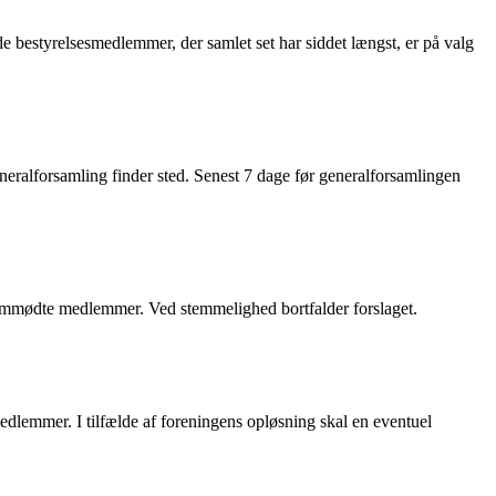
t de bestyrelsesmedlemmer, der samlet set har siddet længst, er på valg
generalforsamling finder sted. Senest 7 dage før generalforsamlingen
fremmødte medlemmer. Ved stemmelighed bortfalder forslaget.
dlemmer. I tilfælde af foreningens opløsning skal en eventuel