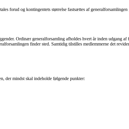
ales forud og kontingentets størrelse fastsættes af generalforsamlingen 
ggender. Ordinær generalforsamling afholdes hvert år inden udgang af fe
ralforsamlingen finder sted. Samtidig tilstilles medlemmerne det revide
en, der mindst skal indeholde følgende punkter: