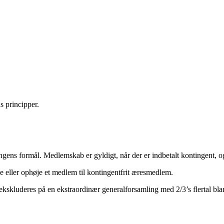
s principper.
ns formål. Medlemskab er gyldigt, når der er indbetalt kontingent, og 
e eller ophøje et medlem til kontingentfrit æresmedlem.
skluderes på en ekstraordinær generalforsamling med 2/3’s flertal b