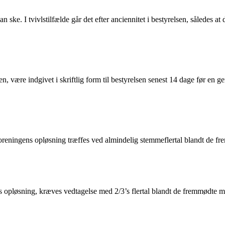
n ske. I tvivlstilfælde går det efter anciennitet i bestyrelsen, således a
gen, være indgivet i skriftlig form til bestyrelsen senest 14 dage før en 
foreningens opløsning træffes ved almindelig stemmeflertal blandt de 
opløsning, kræves vedtagelse med 2/3’s flertal blandt de fremmødte me