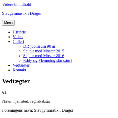
Videre til indhold
Stavgymnastik i Dragør
Menu
Historie
Video
Galleri
DR jubilæum 90 år
Sejltur med Moster 2015
Sejltur med Moster 2016
Eddy og Flemming slår søm i
Vedtægter
Kontakt
Vedtægter
§1.
Navn, hjemsted, regnskabsår
Foreningens navn: Stavgymnastik i Dragør